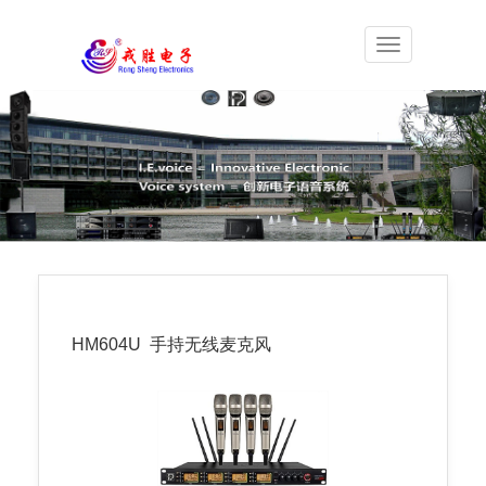
展
开
导
航
HM604U
手持无线麦克风