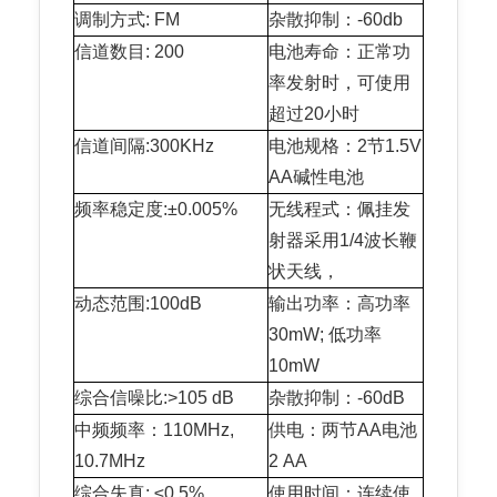
调制方式: FM
杂散抑制：-60db
信道数目: 200
电池寿命：正常功
率发射时，可使用
超过20小时
信道间隔:300KHz
电池规格：2节1.5V
AA碱性电池
频率稳定度:±0.005%
无线程式：佩挂发
射器采用1/4波长鞭
状天线，
动态范围:100dB
输出功率：高功率
30mW; 低功率
10mW
综合信噪比:>105 dB
杂散抑制：-60dB
中频频率：110MHz,
供电：两节AA电池
10.7MHz
2 AA
综合失真: ≤0.5%
使用时间：连续使