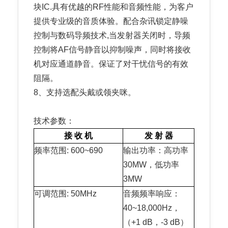
块IC.具有优越的RF性能和音频性能，为客户
提供专业级的音质体验。配合杂讯锁定静噪
控制与数码导频技术,当发射器关闭时，导频
控制将AF信号静音以抑制噪声，同时将接收
机对应通道静音。保证了对干忧信号的有效
阻隔。
8、支持选配头戴或领夹咪。
技术参数：
接 收 机
发 射 器
频率范围: 600~690
输出功率：高功率
30MW，低功率
3MW
可调范围: 50MHz
音频频率响应：
40~18,000Hz，
（+1 dB，-3 dB）